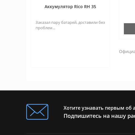
Аккумулятор Rico RH 35
Tube TH 50
Заказал пару батарей, доставили без
Tube TH 50 v2
проблем...
Tube TL 25 SE
Tube TL 35
Официал
Tube TL 35 SE
Tube TL 35 v2
Tube TL 50
Tube TS 60
Tyke L325
Хотите узнавать первым об 
Подпишитесь на нашу ра
Tyke L335
xHolo HL 13