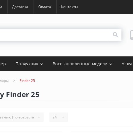
и
Доставка
Оплата
Контакты
мер
Продукция
Восстановленные модели
Услу
уляры
Finder 25
 Finder 25