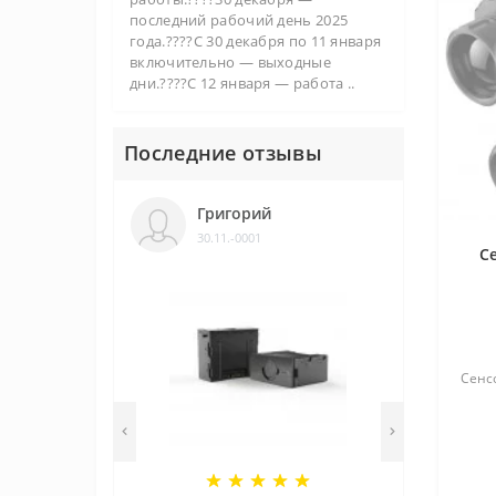
Rico RS 75
последний рабочий день 2025
года.????С 30 декабря по 11 января
включительно — выходные
Saim SCH 35
дни.????С 12 января — работа ..
Saim SCH 50
Saim SCL 25
Последние отзывы
Saim SCL 25W
Григорий
Saim SCL 35
30.11.-0001
С
Saim SCL 35W
Saim SCP 19
Saim SCT 35
Сенсо
Saim SCT 35 v2
Tube TH 35
Tube TH 35 v2