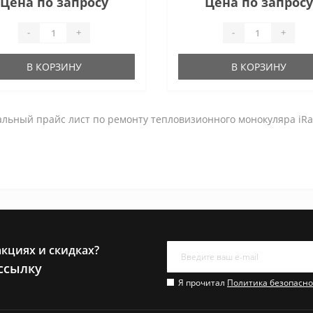
Цена по запросу
Цена по запросу
-
+
-
+
В КОРЗИНУ
В КОРЗИНУ
ьный прайс лист по ремонту тепловизионного монокуляра iRay 
акциях и скидках?
ссылку
Я прочитал
Политика безопасно