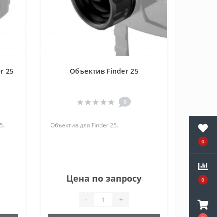
r 25
Объектив Finder 25
0
..
Объектив для Finder 25..
0
Цена по запросу
0
-
+