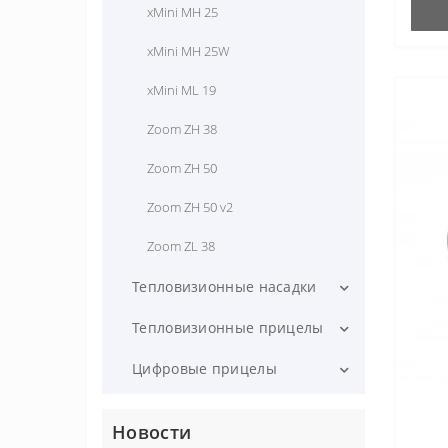
xMini MH 25
xMini MH 25W
xMini ML 19
Zoom ZH 38
Zoom ZH 50
Zoom ZH 50 v2
Zoom ZL 38
Тепловизионные насадки
Mate MAH 50
Тепловизионные прицелы
Mate MAH 50R
Geni GH 35
Цифровые прицелы
Mate MAL 25
Geni GH 50
Saim NV SCD 35
Новости
Mate MAL 38
Geni GH 50R
Tube TD 50L