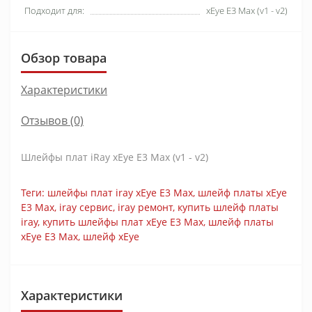
Подходит для:
xEye E3 Max (v1 - v2)
Обзор товара
Характеристики
Отзывов (0)
Шлейфы плат iRay xEye E3 Max (v1 - v2)
Теги:
шлейфы плат iray xEye E3 Max
,
шлейф платы xEye
E3 Max
,
iray сервис
,
iray ремонт
,
купить шлейф платы
iray
,
купить шлейфы плат xEye E3 Max
,
шлейф платы
xEye E3 Max
,
шлейф xEye
Характеристики