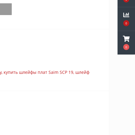
0
0
y
,
купить шлейфы плат Saim SCP 19
,
шлейф