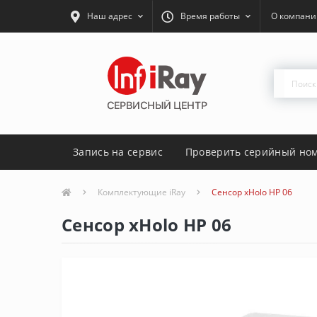
Наш адрес
Время работы
О компани
Запись на сервис
Проверить серийный но
Комплектующие iRay
Сенсор xHolo HP 06
Сенсор xHolo HP 06