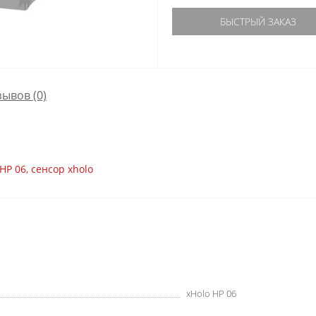
БЫСТРЫЙ ЗАКАЗ
зывов (0)
 HP 06
,
сенсор xholo
xHolo HP 06