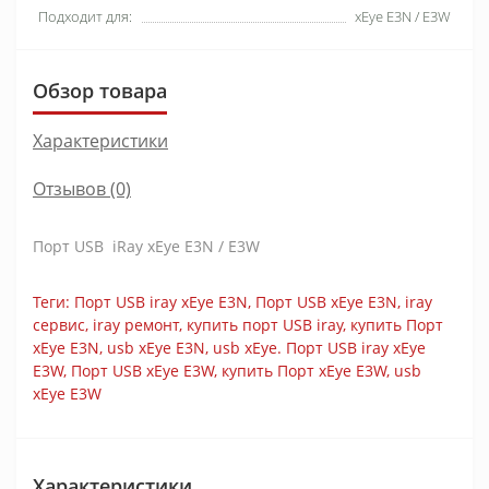
Подходит для:
xEye E3N / E3W
Обзор товара
Характеристики
Отзывов (0)
Порт USB iRay xEye E3N / E3W
Теги:
Порт USB iray xEye E3N
,
Порт USB xEye E3N
,
iray
сервис
,
iray ремонт
,
купить порт USB iray
,
купить Порт
xEye E3N
,
usb xEye E3N
,
usb xEye. Порт USB iray xEye
E3W
,
Порт USB xEye E3W
,
купить Порт xEye E3W
,
usb
xEye E3W
Характеристики