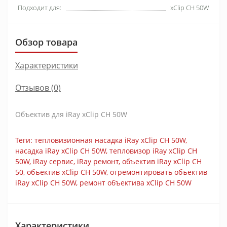
Подходит для:
xClip CH 50W
Обзор товара
Характеристики
Отзывов (0)
Объектив для iRay xClip CH 50W
Теги:
тепловизионная насадка iRay xClip CH 50W
,
насадка iRay xClip CH 50W
,
тепловизор iRay xClip CH
50W
,
iRay сервис
,
iRay ремонт
,
объектив iRay xClip CH
50
,
объектив xClip CH 50W
,
отремонтировать объектив
iRay xClip CH 50W
,
ремонт объектива xClip CH 50W
Характеристики