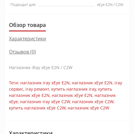
Подходит для:
xEye E2N / C2W
Обзор товара
Характеристики
Отзывов (0)
Наглазник iRay xEye E2N / C2W
Теги:
наглазник iray xEye E2N
,
наглазник xEye E2N
,
iray
сервис
,
iray ремонт
,
купить наглазник iray
,
купить
наглазник xEye E2N
,
наглазник xEye E2N
,
наглазник
xEye
,
наглазник iray xEye C2W
,
наглазник xEye C2W
,
купить наглазник xEye C2W
,
наглазник xEye C2W
Характеристики