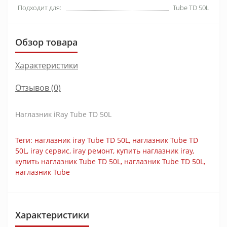
Подходит для:
Tube TD 50L
Обзор товара
Характеристики
Отзывов (0)
Наглазник iRay Tube TD 50L
Теги:
наглазник iray Tube TD 50L
,
наглазник Tube TD
50L
,
iray сервис
,
iray ремонт
,
купить наглазник iray
,
купить наглазник Tube TD 50L
,
наглазник Tube TD 50L
,
наглазник Tube
Характеристики