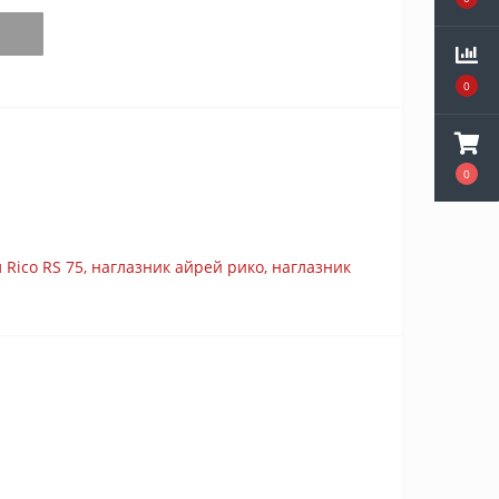
0
0
 Rico RS 75
,
наглазник айрей рико
,
наглазник