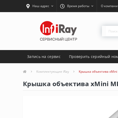
Наш адрес
Время работы
О компани
Запись на сервис
Проверить серийный но
Комплектующие iRay
Крышка объектива xMini
Крышка объектива xMini M