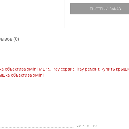
БЫСТРЫЙ ЗАКАЗ
зывов (0)
а объектива xMini ML 19
,
iray сервис
,
iray ремонт
,
купить крышк
ышка объектива xMini
xMini ML 19