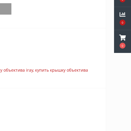
0
0
у объектива iray
,
купить крышку объектива