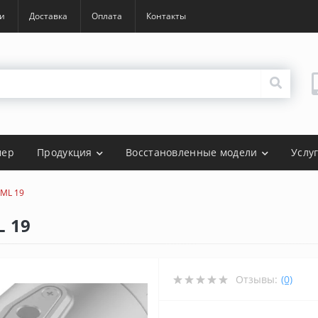
и
Доставка
Оплата
Контакты
мер
Продукция
Восстановленные модели
Услу
 ML 19
L 19
Отзывы:
(0)