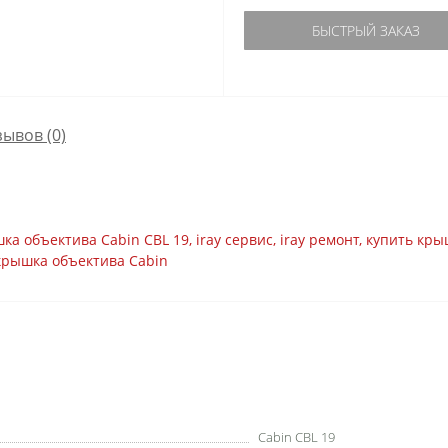
БЫСТРЫЙ ЗАКАЗ
зывов (0)
ка объектива Cabin CBL 19
,
iray сервис
,
iray ремонт
,
купить кры
крышка объектива Cabin
Cabin CBL 19