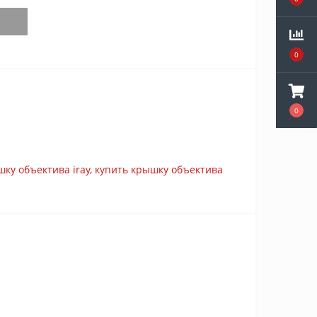
0
0
шку объектива iray
,
купить крышку объектива