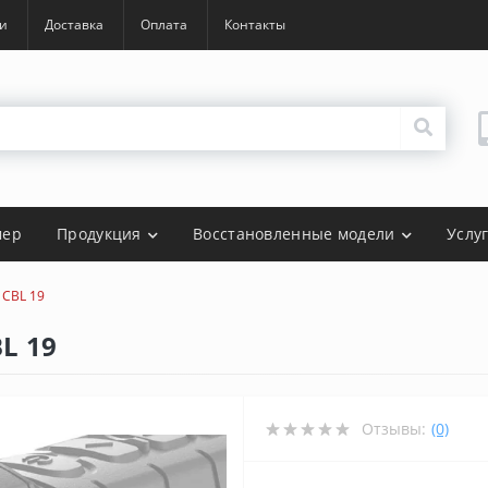
и
Доставка
Оплата
Контакты
мер
Продукция
Восстановленные модели
Услу
 CBL 19
L 19
Отзывы:
(0)