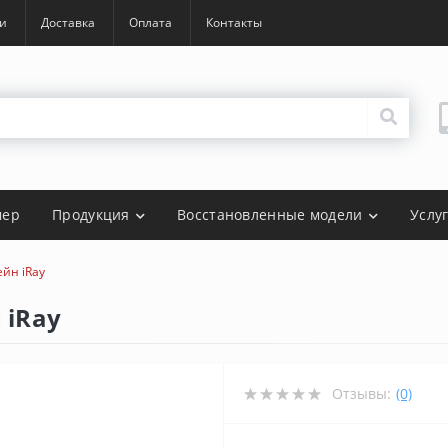
и
Доставка
Оплата
Контакты
мер
Продукция
Восстановленные модели
Услу
йн iRay
 iRay
Отзывы:
(0)