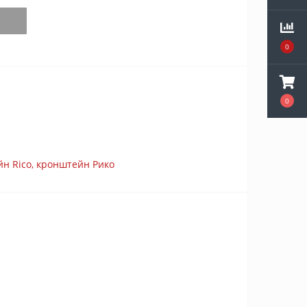
0
0
н Rico
,
кронштейн Рико